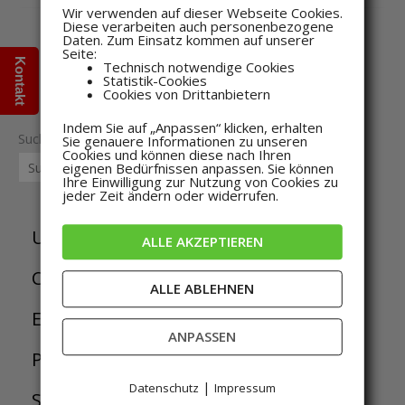
Wir verwenden auf dieser Webseite Cookies.
Diese verarbeiten auch personenbezogene
Daten. Zum Einsatz kommen auf unserer
Seite:
Kontakt
Technisch notwendige Cookies
Statistik-Cookies
Cookies von Drittanbietern
Indem Sie auf „Anpassen“ klicken, erhalten
Suche
Sie genauere Informationen zu unseren
Cookies und können diese nach Ihren
SUCHE
eigenen Bedürfnissen anpassen. Sie können
Ihre Einwilligung zur Nutzung von Cookies zu
jeder Zeit ändern oder widerrufen.
3
Uncategorized
3
ALLE AKZEPTIEREN
P
1
Controller
1
ALLE ABLEHNEN
r
P
4
Erweiterung
4
ANPASSEN
o
r
P
3
Pakete
3
d
o
r
|
Datenschutz
Impressum
P
6
Sensoren
6