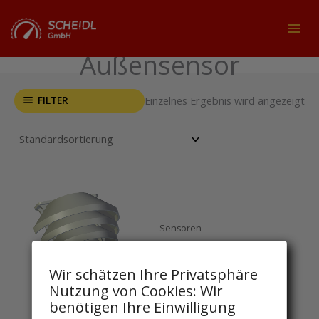
Zum
Inhalt
MAI
springen
Außensensor
MEN
FILTER
Einzelnes Ergebnis wird angezeigt
Sensoren
Funk-Luftfeuchtesensor
außen
Wir schätzen Ihre Privatsphäre
94,01
€
inkl. MwSt
Nutzung von Cookies: Wir
benötigen Ihre Einwilligung