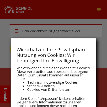
Zum
Inhalt
MAI
springen
MEN
Dein Warenkorb ist gegenwärtig leer.
Wir schätzen Ihre Privatsphäre
ZURÜCK ZUM SHOP
Nutzung von Cookies: Wir
benötigen Ihre Einwilligung
Wir verwenden auf dieser Webseite Cookies.
Diese verarbeiten auch personenbezogene
Daten. Zum Einsatz kommen auf unserer
Seite:
Allgemeine Geschäftsbedingungen
Technisch notwendige Cookies
Impressum
Statistik-Cookies
Cookies von Drittanbietern
Kontakt
Datenschutzerklärung
Widerrufsbelehrung
Indem Sie auf „Anpassen“ klicken, erhalten
Sie genauere Informationen zu unseren
Über uns
Cookies und können diese nach Ihren