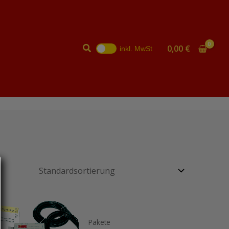
Suchen
0,00
€
inkl. MwSt
Pakete