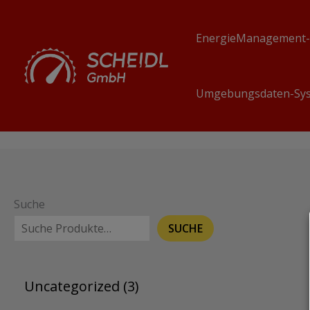
Zum
Inhalt
EnergieManagement-
springen
Umgebungsdaten-Sy
Suche
SUCHE
3
Uncategorized
3