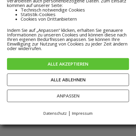
verarbeiten auch personenbezogene Daten. Zum Einsatz
EnergieManagement-
kommen auf unserer Seite:
Technisch notwendige Cookies
Paket ISO50001
Statistik-Cookies
Cookies von Drittanbietern
839,54
€
inkl. MwSt
Indem Sie auf „Anpassen“ klicken, erhalten Sie genauere
Informationen zu unseren Cookies und können diese nach
Ihren eigenen Bedürfnissen anpassen. Sie können Ihre
Einwilligung zur Nutzung von Cookies zu jeder Zeit ändern
oder widerrufen.
Pakete
ALLE AKZEPTIEREN
Umgebungsdaten-
System
ALLE ABLEHNEN
805,63
€
inkl. MwSt
ANPASSEN
|
Datenschutz
Impressum