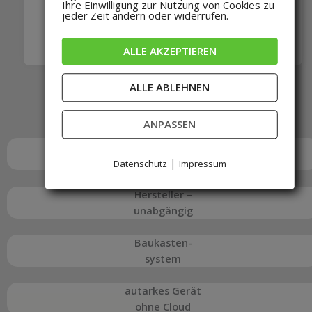
Ihre Einwilligung zur Nutzung von Cookies zu
jeder Zeit ändern oder widerrufen.
ALLE AKZEPTIEREN
ALLE ABLEHNEN
ANPASSEN
Fernzugriff
über Web- oberfläche
|
Datenschutz
Impressum
Hersteller –
unabgängig
Baukasten-
system
autarkes Gerät
ohne Cloud