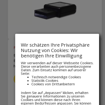
Wir schätzen Ihre Privatsphäre
Pakete
Nutzung von Cookies: Wir
benötigen Ihre Einwilligung
Einfache Komplettlösungen zur Optimierung Ihrer
Energiedaten. SCH.E.I.D.L universell –
Wir verwenden auf dieser Webseite Cookies.
herstellerunabhängig – modern
Diese verarbeiten auch personenbezogene
Daten. Zum Einsatz kommen auf unserer
Seite:
Technisch notwendige Cookies
HIER KAUFEN
Statistik-Cookies
Cookies von Drittanbietern
Indem Sie auf „Anpassen“ klicken, erhalten
Sie genauere Informationen zu unseren
Cookies und können diese nach Ihren
eigenen Bedürfnissen anpassen. Sie können