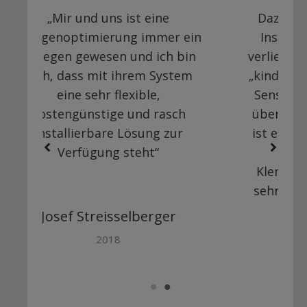
Dazu muß ich sagen, dass die
ein
Installation sehr problemlos
in
verlief. Hardwaremäßig war alles
em
„kinderleicht“ zu installieren. Die
Sensoren mit den Patchkabeln
h
über die Y-Adapter anschließen
ist eine super Sache, alles ohne
löten und ohne
Klemmverbindungen was eine
sehr schnelle Montage auf sich
hat.
Gerhard K.
2015