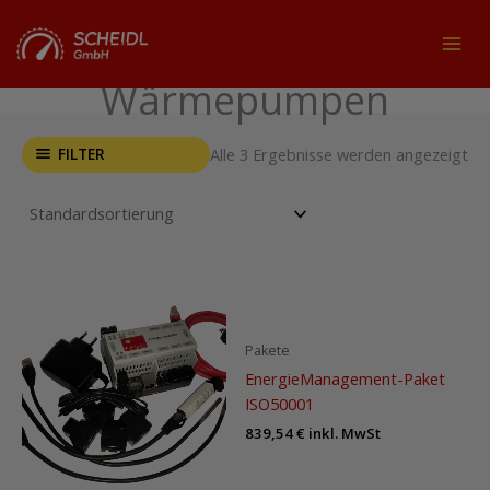
Zum
Inhalt
MAI
springen
Wärmepumpen
MEN
FILTER
Alle 3 Ergebnisse werden angezeigt
Pakete
EnergieManagement-Paket
ISO50001
839,54
€
inkl. MwSt