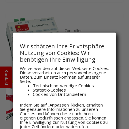
Controller
Energy Controller
Wir schätzen Ihre Privatsphäre
583,10
€
inkl. MwSt
Nutzung von Cookies: Wir
benötigen Ihre Einwilligung
Wir verwenden auf dieser Webseite Cookies.
Kontakt
Diese verarbeiten auch personenbezogene
Daten. Zum Einsatz kommen auf unserer
Seite:
Technisch notwendige Cookies
Statistik-Cookies
Pakete
Cookies von Drittanbietern
Monitoring Paket
Indem Sie auf „Anpassen“ klicken, erhalten
Wartungsmanagement
Sie genauere Informationen zu unseren
Cookies und können diese nach Ihren
790,16
€
inkl. MwSt
eigenen Bedürfnissen anpassen. Sie können
Ihre Einwilligung zur Nutzung von Cookies zu
jeder Zeit ändern oder widerrufen.