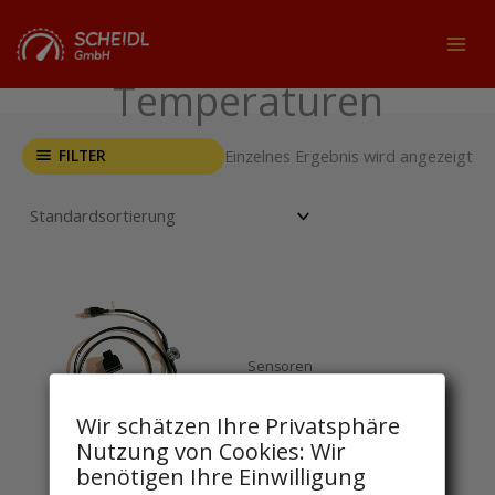
Zum
Inhalt
MAI
springen
Temperaturen
MEN
FILTER
Einzelnes Ergebnis wird angezeigt
Sensoren
Puffer-Temperaturfühler
Wir schätzen Ihre Privatsphäre
117,81
€
inkl. MwSt
Nutzung von Cookies: Wir
benötigen Ihre Einwilligung