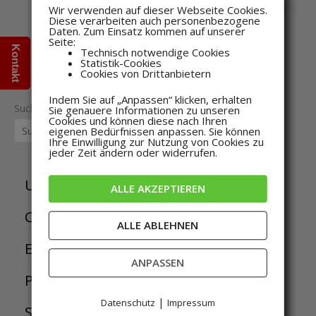
Wir verwenden auf dieser Webseite Cookies.
Diese verarbeiten auch personenbezogene
Daten. Zum Einsatz kommen auf unserer
Seite:
Kontakt
Technisch notwendige Cookies
Statistik-Cookies
Cookies von Drittanbietern
Indem Sie auf „Anpassen“ klicken, erhalten
Suche
Sie genauere Informationen zu unseren
Cookies und können diese nach Ihren
SUCHE
eigenen Bedürfnissen anpassen. Sie können
Ihre Einwilligung zur Nutzung von Cookies zu
jeder Zeit ändern oder widerrufen.
3
Uncategorized
3
ALLE AKZEPTIEREN
P
1
Controller
1
ALLE ABLEHNEN
r
P
4
Erweiterung
4
ANPASSEN
o
r
P
3
Pakete
3
d
o
r
|
Datenschutz
Impressum
P
6
Sensoren
6