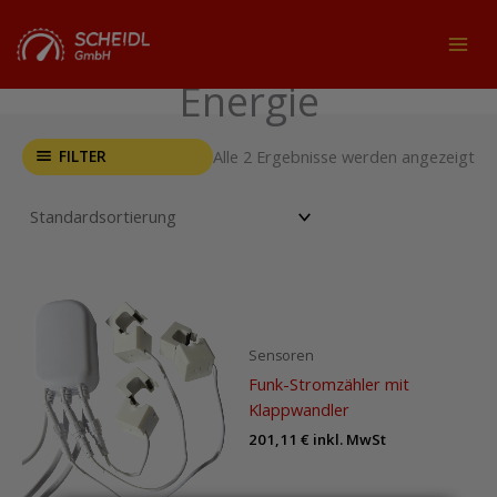
Zum
Inhalt
MAI
springen
Energie
MEN
FILTER
Alle 2 Ergebnisse werden angezeigt
Sensoren
Funk-Stromzähler mit
Klappwandler
201,11
€
inkl. MwSt