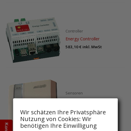
Controller
Energy Controller
583,10
€
inkl. MwSt
Sensoren
Funk-Luftfeuchtesensor
innen
Wir schätzen Ihre Privatsphäre
82,11
€
inkl. MwSt
Nutzung von Cookies: Wir
benötigen Ihre Einwilligung
Kontakt