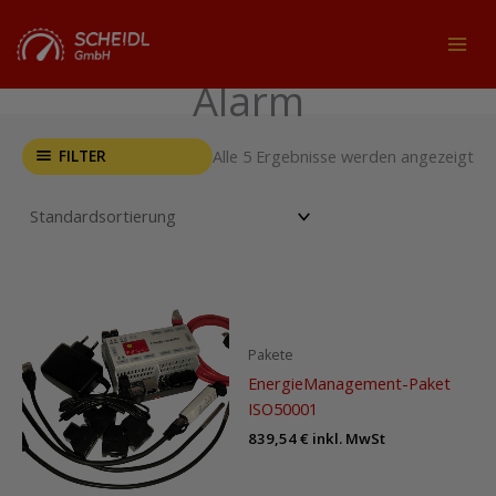
Zum
Inhalt
MAI
springen
Alarm
MEN
FILTER
Alle 5 Ergebnisse werden angezeigt
Pakete
EnergieManagement-Paket
ISO50001
839,54
€
inkl. MwSt