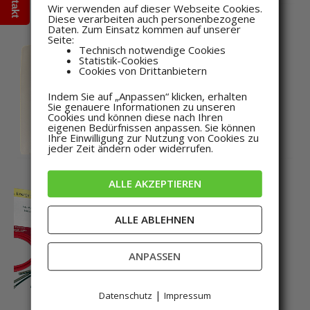
Wir verwenden auf dieser Webseite Cookies.
Diese verarbeiten auch personenbezogene
Daten. Zum Einsatz kommen auf unserer
Seite:
Technisch notwendige Cookies
Sensoren
Statistik-Cookies
Cookies von Drittanbietern
Funk-
Lufttemperatursensor-
Indem Sie auf „Anpassen“ klicken, erhalten
innen
Sie genauere Informationen zu unseren
Cookies und können diese nach Ihren
66,64
€
inkl. MwSt
eigenen Bedürfnissen anpassen. Sie können
Ihre Einwilligung zur Nutzung von Cookies zu
jeder Zeit ändern oder widerrufen.
ALLE AKZEPTIEREN
ALLE ABLEHNEN
Pakete
Monitoring Paket
Wartungsmanagement
ANPASSEN
790,16
€
inkl. MwSt
|
Datenschutz
Impressum